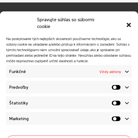
Spravujte súhlas so súbormi
cookie
Na poskytovanie tých najlepších skúseností používame technológie, ako sú
súbory cookie na ukladanie a/alebo prístup k informáciám o zariadení. Súhlas s
© Copyright 2026 MATADOR HOLDING a.s.
týmito technológiami nám umožní spracovávať údaje, ako je správanie pri
Všetky práva vyhradené.
prehliadaní alebo jedinečné ID na tejto stránke. Nesúhlas alebo odvolanie súhlasu
Webstránku vytvorila agentúra
GALTON Brands
.
môže nepriaznivo ovplyvniť určité vlastnosti a funkcie.
Funkčné
Vždy aktívny
MATADOR HOLDING a.s.
Predvoľby
Novinky
Zásady ochrany osobných
Kariéra
údajov
Štatistiky
Kontakty
Zásady používania súborov
Marketing
O nás
cookie (EÚ)
Všeobecné predajné podmienky