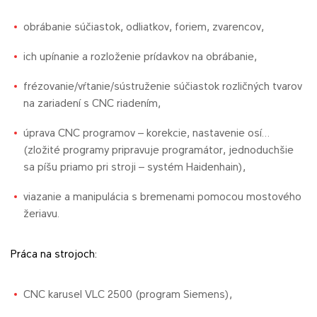
obrábanie súčiastok, odliatkov, foriem, zvarencov,
ich upínanie a rozloženie prídavkov na obrábanie,
frézovanie/vŕtanie/sústruženie súčiastok rozličných tvarov
na zariadení s CNC riadením,
úprava CNC programov – korekcie, nastavenie osí…
(zložité programy pripravuje programátor, jednoduchšie
sa píšu priamo pri stroji – systém Haidenhain),
viazanie a manipulácia s bremenami pomocou mostového
žeriavu.
Práca na strojoch:
CNC karusel VLC 2500 (program Siemens),