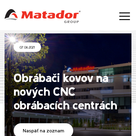
07.06.2021
Obrábači kovov na
nových CNC
obrábacích centrách
Naspäť na zoznam