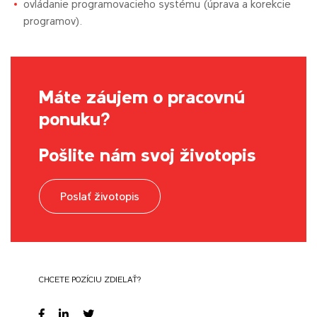
ovládanie programovacieho systému (úprava a korekcie
programov).
Máte záujem o pracovnú
ponuku?
Pošlite nám svoj životopis
Poslať životopis
CHCETE POZÍCIU ZDIELAŤ?