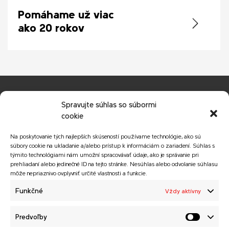
Pomáhame už viac
ako 20 rokov
Spravujte súhlas so súbormi
cookie
Na poskytovanie tých najlepších skúseností používame technológie, ako sú
súbory cookie na ukladanie a/alebo prístup k informáciám o zariadení. Súhlas s
© Copyright 2026 MATADOR HOLDING a.s.
týmito technológiami nám umožní spracovávať údaje, ako je správanie pri
Všetky práva vyhradené.
prehliadaní alebo jedinečné ID na tejto stránke. Nesúhlas alebo odvolanie súhlasu
Webstránku vytvorila agentúra
GALTON Brands
.
môže nepriaznivo ovplyvniť určité vlastnosti a funkcie.
Funkčné
Vždy aktívny
MATADOR HOLDING a.s.
Predvoľby
Novinky
Zásady ochrany osobných