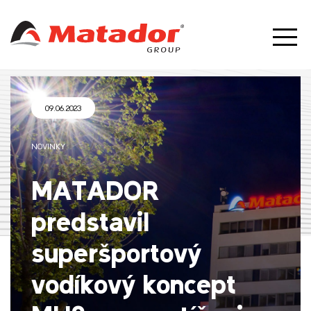
09.06.2023
NOVINKY
MATADOR
predstavil
superšportový
vodíkový koncept