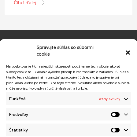
Čítať ďalej
Spravujte súhlas so súbormi
cookie
Na poskytovanie tých najlepších skúseností používame technológie, ako sú
súbory cookie na ukladanie a/alebo prístup k informáciám o zariadení. Súhlas s
© Copyright 2026 MATADOR HOLDING a.s.
týmito technológiami nám umožní spracovávať údaje, ako je správanie pri
Všetky práva vyhradené.
prehliadaní alebo jedinečné ID na tejto stránke. Nesúhlas alebo odvolanie súhlasu
Webstránku vytvorila agentúra
GALTON Brands
.
môže nepriaznivo ovplyvniť určité vlastnosti a funkcie.
Funkčné
Vždy aktívny
MATADOR HOLDING a.s.
Predvoľby
Novinky
Zásady ochrany osobných
Kariéra
údajov
Štatistiky